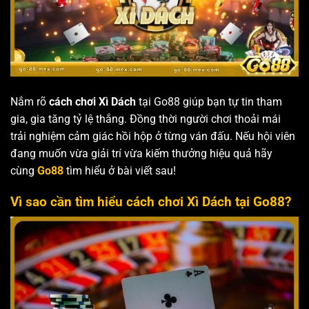
Nắm rõ
cách chơi Xì Dách
tại Go88 giúp bạn tự tin tham
gia, gia tăng tỷ lệ thắng. Đồng thời người chơi thoải mái
trải nghiệm cảm giác hồi hộp ở từng ván đấu. Nếu hội viên
đang muốn vừa giải trí vừa kiếm thưởng hiệu quả hãy
cùng
Go88
tìm hiểu ở bài viết sau!
Vì sao cần tìm hiểu cách chơi Xì Dách tại Go88?