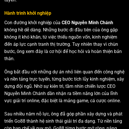
Hành trình khởi nghiệp
Con đường khởi nghiệp của
CEO Nguyễn Minh Chánh
không hề dễ dàng. Những bước đi đầu tiên của ông gặp
không ít khó khăn, từ việc thiếu nguồn vốn, kinh nghiệm
đến áp lực cạnh tranh thị trường. Tuy nhiên thay vì chùn
bước, ông xem đây là cơ hội để học hỏi và hoàn thiện bản
thân.
Ông bắt đầu với những dự án nhỏ liên quan đến công nghệ
và nền tảng trực tuyến, từng bước tích lũy kinh nghiệm, xây
dựng đội ngũ. Nhờ sự kiên trì, tầm nhìn chiến lược CEO
Nguyễn Minh Chánh dần nhận ra tiềm năng lớn của lĩnh
vực giải trí online, đặc biệt là mảng game, cá cược online.
Sau nhiều năm nỗ lực, ông đã góp phần xây dựng và phát
triển Go88 thành hệ sinh thái giải trí đa dạng. Từ nền tảng
còn hạn chế về quy mô, Go88 từng bước mở rộng, nâng