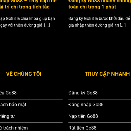
hập Go88 – Truy cập thế
Đăng ký Go88 nhanh chóng
ải trí chỉ trong tích tắc
toàn chỉ trong 1 phút
ập Go88 là chìa khóa giúp bạn
Đăng ký Go88 là bước khởi đầu để
ngay với thiên đường giải [...]
gia nhập thiên đường giải trí [...]
VỀ CHÚNG TÔI
TRUY CẬP NHANH
iệu Go88
Đăng ký Go88
sách bảo mật
Đăng nhập Go88
iêng tư
Nạp tiền Go88
ừ trách nhiệm
Rút tiền Go88