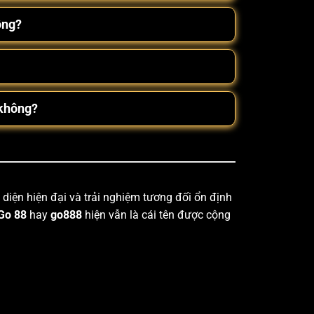
ông?
 không?
 diện hiện đại và trải nghiệm tương đối ổn định
Go 88
hay
go888
hiện vẫn là cái tên được cộng