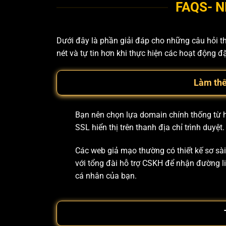
FAQS- 
Dưới đây là phần giải đáp cho những câu hỏi t
nét và tự tin hơn khi thực hiện các hoạt động đ
Làm thế
Bạn nên chọn lựa domain chính thống từ hệ
SSL hiển thị trên thanh địa chỉ trình duyệt.
Các web giả mạo thường có thiết kế sơ sài
với tổng đài hỗ trợ CSKH để nhận đường li
cá nhân của bạn.