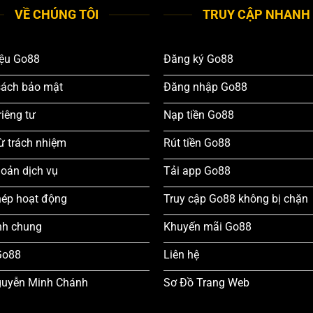
VỀ CHÚNG TÔI
TRUY CẬP NHANH
iệu Go88
Đăng ký Go88
sách bảo mật
Đăng nhập Go88
iêng tư
Nạp tiền Go88
ừ trách nhiệm
Rút tiền Go88
hoản dịch vụ
Tải app Go88
hép hoạt động
Truy cập Go88 không bị chặn
nh chung
Khuyến mãi Go88
 Go88
Liên hệ
uyễn Minh Chánh
Sơ Đồ Trang Web