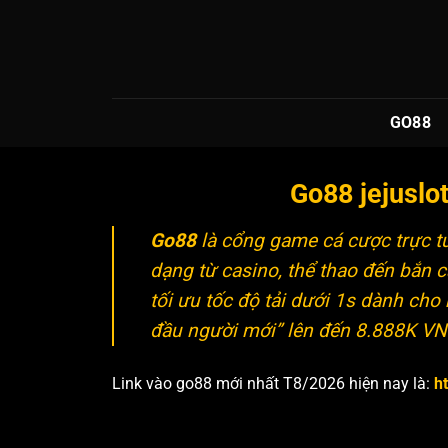
Bỏ
qua
nội
dung
GO88
Go88 jejusl
Go88
là cổng game cá cược trực tu
dạng từ casino, thể thao đến bắn 
tối ưu tốc độ tải dưới 1s dành cho
đầu người mới” lên đến 8.888K VN
Link vào go88 mới nhất T8/2026 hiện nay là:
ht