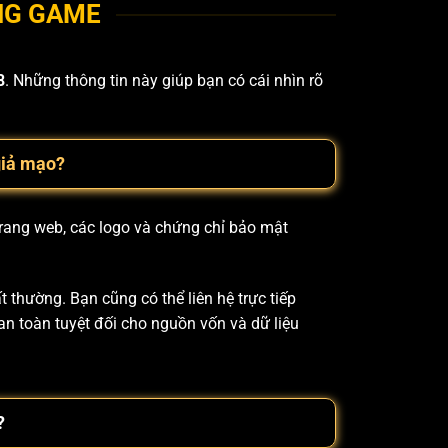
NG GAME
8
. Những thông tin này giúp bạn có cái nhìn rõ
giả mạo?
 trang web, các logo và chứng chỉ bảo mật
 thường. Bạn cũng có thể liên hệ trực tiếp
an toàn tuyệt đối cho nguồn vốn và dữ liệu
?