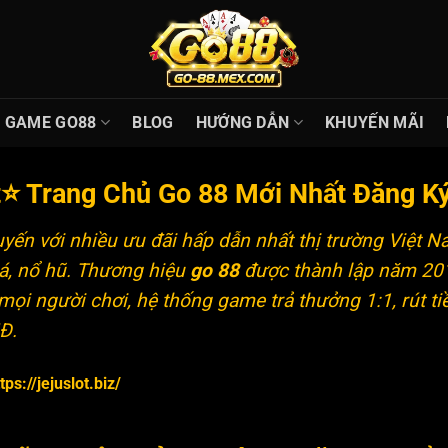
GAME GO88
BLOG
HƯỚNG DẪN
KHUYẾN MÃI
ot⭐ Trang Chủ Go 88 Mới Nhất Đăng K
yến với nhiều ưu đãi hấp dẫn nhất thị trường Việt 
cá, nổ hũ. Thương hiệu
go 88
được thành lập năm 201
 mọi người chơi, hệ thống game trả thưởng 1:1, rút ti
Đ.
tps://jejuslot.biz/