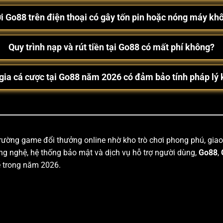
i Go88 trên điện thoại có gây tốn pin hoặc nóng máy kh
Quy trình nạp và rút tiền tại Go88 có mất phí không?
ia cá cược tại Go88 năm 2026 có đảm bảo tính pháp lý
trường game đổi thưởng online nhờ kho trò chơi phong phú, giao
công nghệ, hệ thống bảo mật và dịch vụ hỗ trợ người dùng,
Go88
,
 trong năm 2026.