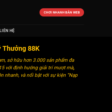
CHƠI NHANH BẢN WEB
LIÊN HỆ
ý Thưởng 88K
Nam, sở hữu hơn 3.000 sản phẩm đa
5 với định hướng giải trí mượt mà
,
ền nhanh, và nổi bật với sự kiện “Nạp